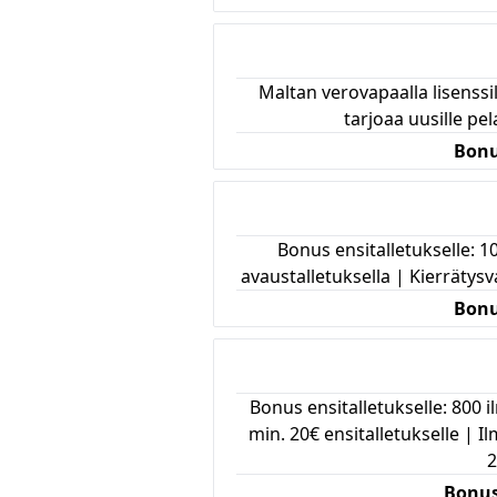
Maltan verovapaalla lisenssil
tarjoaa uusille pel
Bonu
Bonus ensitalletukselle: 1
avaustalletuksella | Kierrätys
Bonu
Bonus ensitalletukselle: 800 i
min. 20€ ensitalletukselle | I
2
Bonus