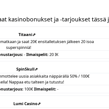
at kasinobonukset ja -tarjoukset tässä j
Titaani
⇗
atkaan ja saat 20€ ensitalletuksen jälkeen 20 isoa
superspinniä!
nustarjous:
-
Ilmaispelit:
20 IK
SpinSkull
⇗
mottelee uusia asiakkaita näppärällä 50% / 100€
ella! Nappaa etu talteen ja tutustu!
nustarjous:
100€
Ilmaispelit:
-
Lumi Casino
⇗