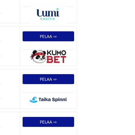
PELAA ⇨
PELAA ⇨
PELAA ⇨