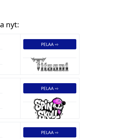
a nyt:
PELAA ⇨
PELAA ⇨
PELAA ⇨